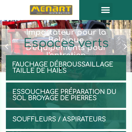
Importateur pour la
Belgique
Espaces verts
D'équipements pour
l'entretien
FAUCHAGE DÉBROUSSAILLAGE
TAILLE DE HAIES
ESSOUCHAGE PRÉPARATION DU
SOL BROYAGE DE PIERRES
SOUFFLEURS / ASPIRATEURS